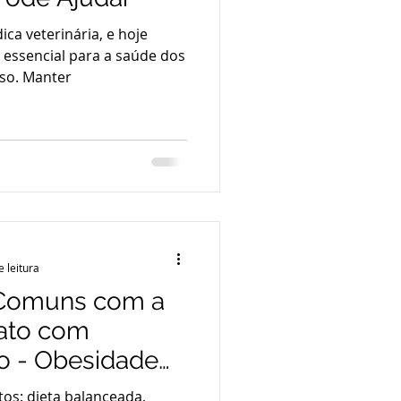
ica veterinária, e hoje
 essencial para a saúde dos
eso. Manter
e leitura
Comuns com a
ato com
o - Obesidade
os: dieta balanceada,