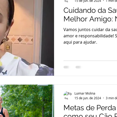
15 de jun. de 2024
1 min d
Cuidando da S
Melhor Amigo: 
Vamos juntos cuidar da sa
amor e responsabilidade! S
aqui para ajudar.
Luimar Molina
15 de jun. de 2024
3 min d
Metas de Perda
como seu Cão 