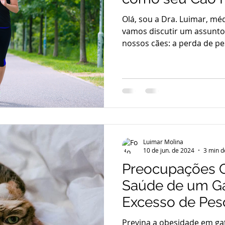
Olá, sou a Dra. Luimar, méd
vamos discutir um assunto
nossos cães: a perda de p
Luimar Molina
10 de jun. de 2024
3 min d
Preocupações 
Saúde de um G
Excesso de Pes
em Pets
Previna a obesidade em gat