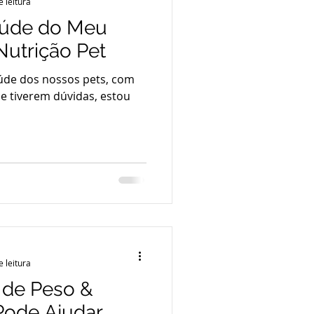
e leitura
aúde do Meu
Nutrição Pet
úde dos nossos pets, com
e tiverem dúvidas, estou
e leitura
 de Peso &
Pode Ajudar