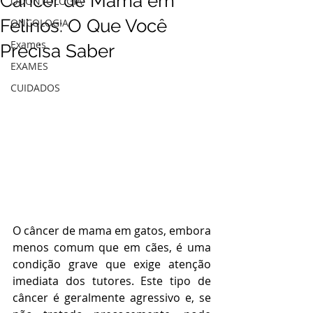
Câncer de Mama em
ODONTOLOGIA
Felinos: O Que Você
ONCOLOGIA
Exames
Precisa Saber
EXAMES
CUIDADOS
O câncer de mama em gatos, embora 
menos comum que em cães, é uma 
condição grave que exige atenção 
imediata dos tutores. Este tipo de 
câncer é geralmente agressivo e, se 