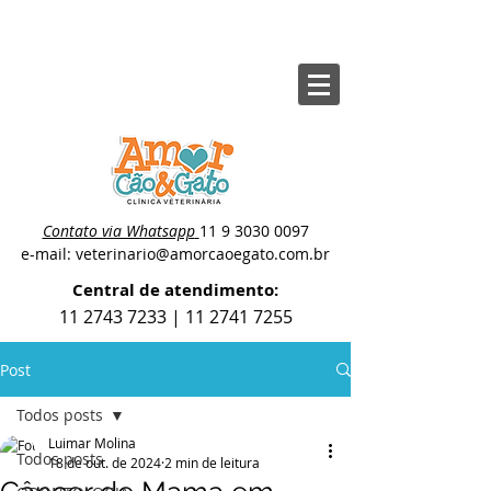
Contato via Whatsapp
11 9 3030 0097
e-mail: veterinario@amorcaoegato.com.br
Central de atendimento:
11 2743 7233
|
11 2741 7255
Post
Todos posts
Luimar Molina
Todos posts
18 de out. de 2024
2 min de leitura