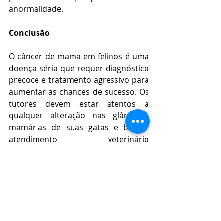
anormalidade.
Conclusão
O câncer de mama em felinos é uma 
doença séria que requer diagnóstico 
precoce e tratamento agressivo para 
aumentar as chances de sucesso. Os 
tutores devem estar atentos a 
qualquer alteração nas glândulas 
mamárias de suas gatas e buscar 
atendimento veterinário 
imediatamente se algo for detectado. 
A castração precoce é a medida 
preventiva mais eficaz e deve ser 
considerada como uma prioridade 
para a saúde a longo prazo dos 
felinos.