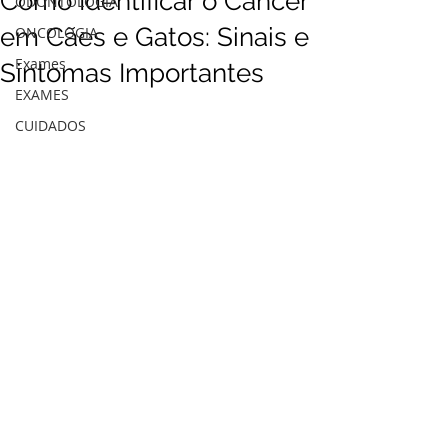
Como Identificar o Câncer
ODONTOLOGIA
em Cães e Gatos: Sinais e
ONCOLOGIA
Exames
Sintomas Importantes
EXAMES
CUIDADOS