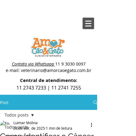
Contato via Whatsapp
11 9 3030 0097
e-mail: veterinario@amorcaoegato.com.br
Central de atendimento:
11 2743 7233
|
11 2741 7255
Post
Todos posts
Luimar Molina
Todos posts
28 de abr. de 2025
1 min de leitura