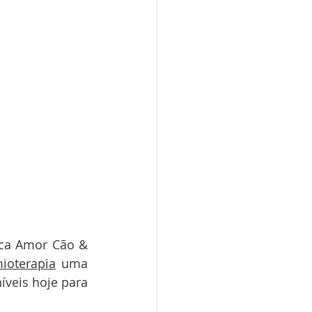
ica Amor Cão & 
mioterapia
 uma 
íveis hoje para 