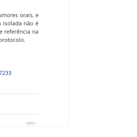
 tumores orais, e 
 isolada não é 
 referência na 
protocolo.
-7233