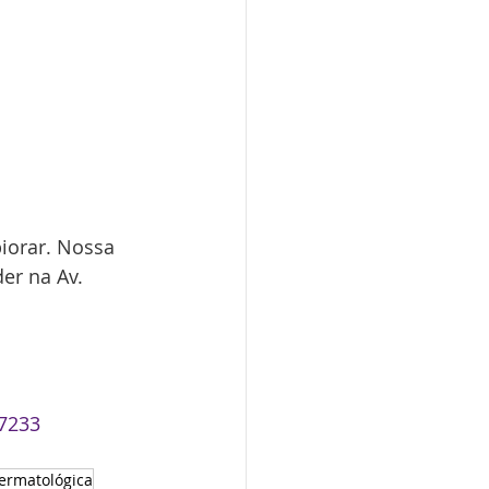
iorar. Nossa 
er na Av. 
-7233
ermatológica