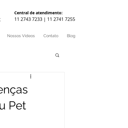
Central de atendimento:
11 2743 7233 | 11 2741 7255
r
Nossos Vídeos
Contato
Blog
enças
u Pet