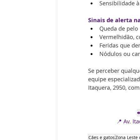
Sensibilidade à
Sinais de alerta n
Queda de pelo
Vermelhidão, c
Feridas que de
Nódulos ou car
Se perceber qualque
equip
e especializa
Itaquera, 2950, co

📍 Av. It
Cães e gatos
Zona Leste 