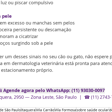
 luz ou piscar compulsivo
a pele
 em excesso ou manchas sem pelos
oceira persistente ou descamação
moram a cicatrizar
oços surgindo sob a pele
r um desses sinais no seu cão ou gato, não espere p
da em dermatologia veterinária 
está pronta para atend
m estacionamento próprio.

 Agende agora pelo WhatsApp: (11) 93030-0097
aquera, 2950 — Zona Leste, São Paulo  |  ☎ (11) 2743
de São Paulo
Itaquera
Vila Carrão
Vila Formosa
sobre saúde ocular
d