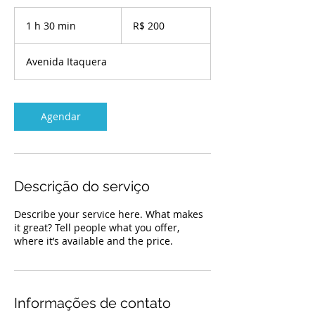
200
Reais
1 h 30 min
1
R$ 200
brasileiros
3
0
Avenida Itaquera
m
i
n
Agendar
Descrição do serviço
Describe your service here. What makes
it great? Tell people what you offer,
where it’s available and the price.
Informações de contato