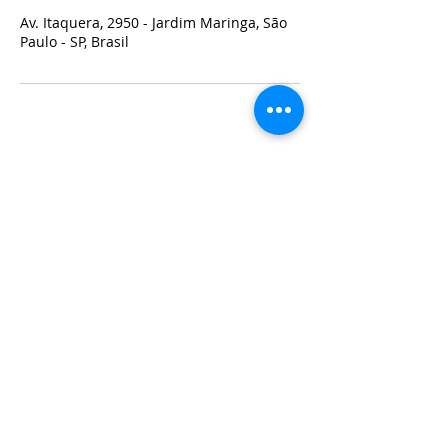
Av. Itaquera, 2950 - Jardim Maringa, São
Paulo - SP, Brasil
Central de atendimento:
11 2743 7233
|
11 2741 7255
Contato via Whatsapp
11 9 3030 0097
e-mail:
veterinario@amorcaoegato.com.br
Nosso endereço:
Av. Itaquera, 2950. São Paulo | SP.
Segunda a Sexta das
8h às 20h